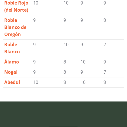
Roble Rojo
10
10
9
9
7
(del Norte)
Roble
9
9
9
8
8
Blanco de
Oregón
Roble
9
10
9
7
7
Blanco
Álamo
9
8
10
9
6
Nogal
9
8
9
7
7
Abedul
10
8
10
8
2