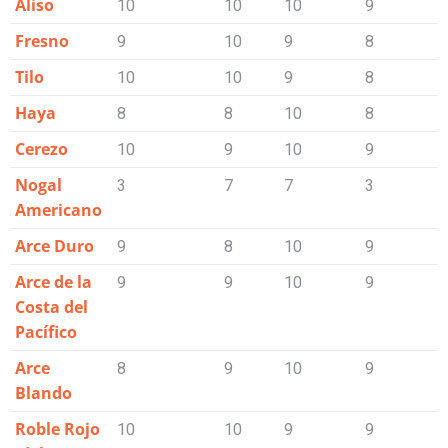
Aliso
10
10
10
9
7
(12 % de
Fresno
9
10
9
8
6
humedad)
Tilo
10
10
9
8
8
Haya
8
8
10
8
8
Cerezo
10
9
10
9
7
Nogal
3
7
7
3
3
Americano
Arce Duro
9
8
10
9
4
Arce de la
9
9
10
9
5
Costa del
Pacífico
Arce
8
9
10
9
5
Blando
Roble Rojo
10
10
9
9
7