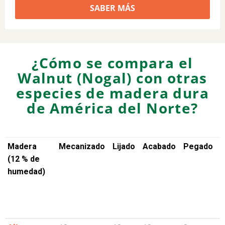
SABER MÁS
¿Cómo se compara el
Walnut (Nogal) con otras
especies de madera dura
de América del Norte?
Madera
Mecanizado
Lijado
Acabado
Pegado
F
(12 % de
humedad)
Madera
Mecanizado
Lijado
Acabado
Pegado
F