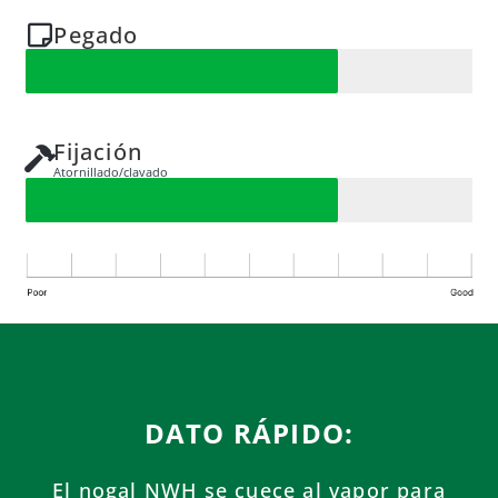
Pegado
Fijación
Atornillado/clavado
DATO RÁPIDO:
El nogal NWH se cuece al vapor para