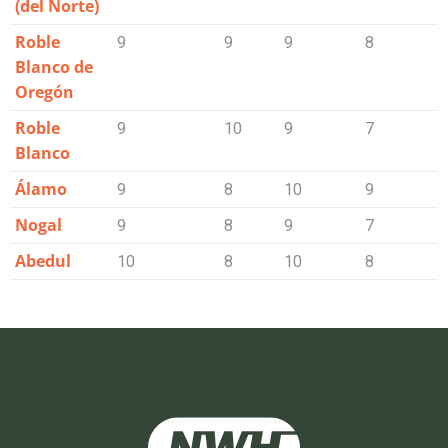
(del Norte)
Roble
9
9
9
8
8
Blanco de
Oregón
Roble
9
10
9
7
7
Blanco
Álamo
9
8
10
9
6
Nogal
9
8
9
7
7
Abedul
10
8
10
8
2