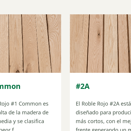
ommon
#2A
 Rojo #1 Common es
El Roble Rojo #2A está
lta de la madera de
diseñado para produci
edia y se clasifica
más cortos, con el me
eor f...
frente generando un m