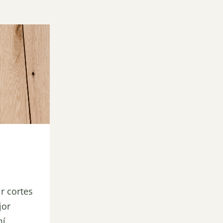
r cortes
jor
í...