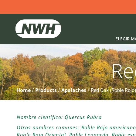
ELEGIR M
Re
Home
Products
Apalaches
/
/
/
Red Oak (Roble Rojo
Nombre científico: Quercus Rubra
Otros nombres comunes: Roble Rojo americano
Roble Rojo Oriental, Roble Leopardo, Roble es