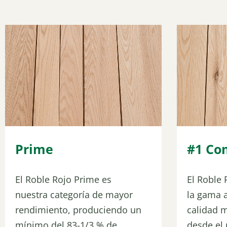
Prime
#1 C
El Roble Rojo Prime es
El Roble
nuestra categoría de mayor
la gama a
rendimiento, produciendo un
calidad m
mínimo del 83-1/3 % de...
desde el p