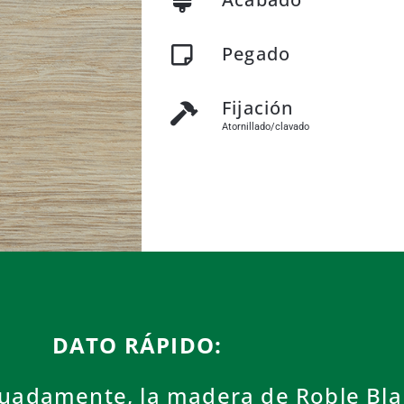
Pegado
Fijación
Atornillado/clavado
DATO RÁPIDO:
cuadamente, la madera de Roble Bl