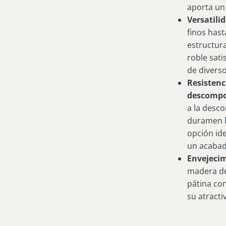
aporta un 
Versatili
finos hast
estructura
roble sati
de divers
Resistenc
descompo
a la desc
duramen l
opción ide
un acaba
Envejecim
madera de
pátina co
su atracti