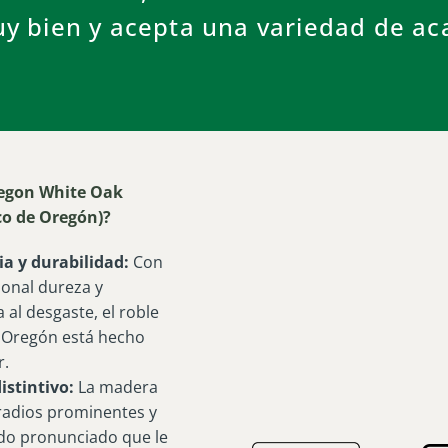
uy bien y acepta una variedad de a
egon White Oak
co de Oregón)?
ia y durabilidad:
Con
ional dureza y
a al desgaste, el roble
 Oregón está hecho
r.
istintivo:
La madera
radios prominentes y
o pronunciado que le