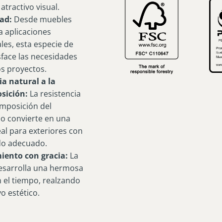
atractivo visual.
dad:
Desde muebles
a aplicaciones
les, esta especie de
sface las necesidades
os proyectos.
ia natural a la
sición:
La resistencia
omposición del
o convierte en una
al para exteriores con
do adecuado.
iento con gracia:
La
sarrolla una hermosa
n el tiempo, realzando
vo estético.