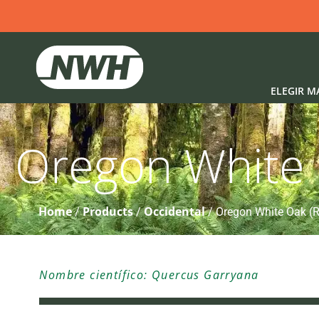
ELEGIR M
Oregon White 
Home
Products
Occidental
/
/
/
Oregon White Oak (R
Nombre científico: Quercus Garryana