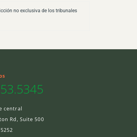
icción no exclusiva de los tribunales
os
553.5345
 central
ton Rd, Suite 500
75252