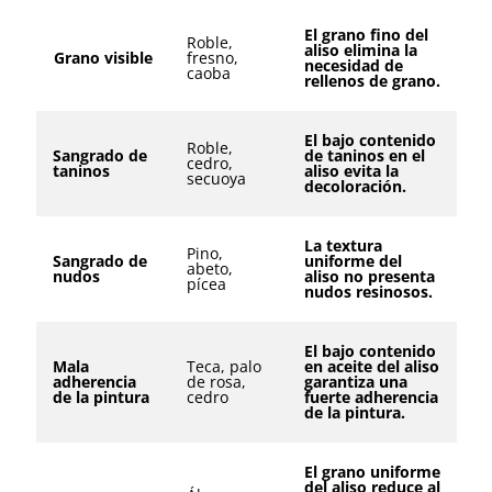
El grano fino del
Roble,
aliso elimina la
Grano visible
fresno,
necesidad de
caoba
rellenos de grano.
El bajo contenido
Roble,
Sangrado de
de taninos en el
cedro,
taninos
aliso evita la
secuoya
decoloración.
La textura
Pino,
Sangrado de
uniforme del
abeto,
nudos
aliso no presenta
pícea
nudos resinosos.
El bajo contenido
Mala
Teca, palo
en aceite del aliso
adherencia
de rosa,
garantiza una
de la pintura
cedro
fuerte adherencia
de la pintura.
El grano uniforme
del aliso reduce al