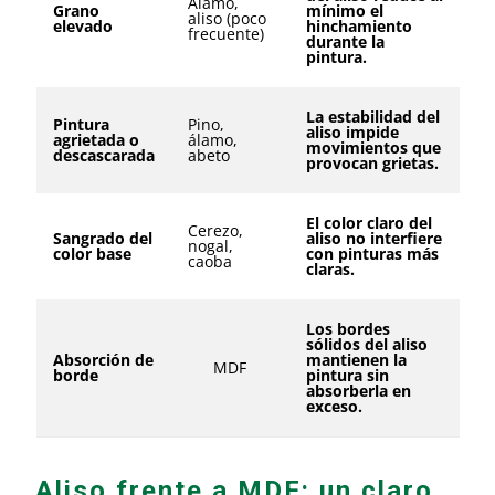
Álamo,
Grano
mínimo el
aliso (poco
elevado
hinchamiento
frecuente)
durante la
pintura.
La estabilidad del
Pintura
Pino,
aliso impide
agrietada o
álamo,
movimientos que
descascarada
abeto
provocan grietas.
El color claro del
Cerezo,
Sangrado del
aliso no interfiere
nogal,
color base
con pinturas más
caoba
claras.
Los bordes
sólidos del aliso
Absorción de
mantienen la
MDF
borde
pintura sin
absorberla en
exceso.
Aliso frente a MDF: un claro