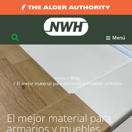
Menú
Inicio
Blog
Estás aquí:
El mejor material para armarios y muebles pintados
El mejor material para
armarios y muebles