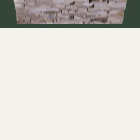
Click Photo to Zoom
¿Para qué se utiliza Soft Maple (Arce Blando)
#2 Common Sap?
Paneles
Frentes de cajones
Marcos de fotos
Juguetes
Patas de mesa