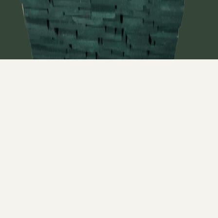
Click Photo to Zoom
¿Para qué se utiliza Hard Maple (Arce Duro)
Prime Natural?
Gabinetes
Tocadores
Carpintería