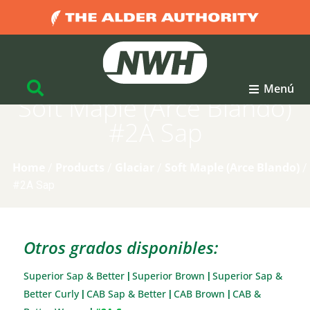
Menú
Soft Maple (Arce Blando)
#2A Sap
Home
Products
Glaciar
Soft Maple (Arce Blando)
/
/
/
/
#2A Sap
Otros grados disponibles:
Superior Sap & Better
Superior Brown
Superior Sap &
|
|
Better Curly
CAB Sap & Better
CAB Brown
CAB &
|
|
|