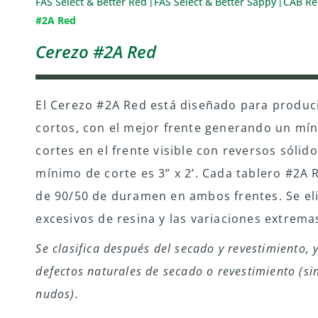
FAS Select & Better Red
FAS Select & Better Sappy
CAB R
|
|
#2A Red
Cerezo #2A Red
El Cerezo #2A Red está diseñado para produc
cortos, con el mejor frente generando un mí
cortes en el frente visible con reversos sólid
mínimo de corte es 3” x 2’. Cada tablero #2A
de 90/50 de duramen en ambos frentes. Se eli
excesivos de resina y las variaciones extrema
Se clasifica después del secado y revestimiento, 
defectos naturales de secado o revestimiento (sin
nudos).