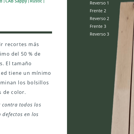
ed
CAB Sappy
Rustic
|
|
|
Reverso 1
Frente 2
Reverso 2
Frente 3
Reverso 3
ir recortes más
nimo del 50 % de
os. El tamaño
 Red tiene un mínimo
minan los bolsillos
s de color.
y contra todos los
 defectos en los