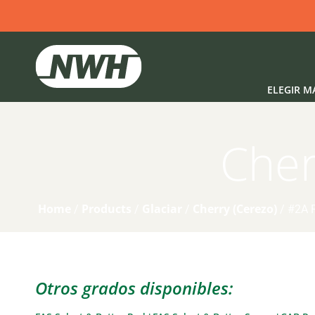
ELEGIR M
Cher
Home
Products
Glaciar
Cherry (Cerezo)
/
/
/
/
#2A 
Otros grados disponibles:
3