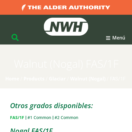
Menú
Walnut (Nogal) FAS/1F
Home
Products
Glaciar
Walnut (Nogal)
/
/
/
/
FAS/1F
Otros grados disponibles:
FAS/1F
#1 Common
#2 Common
|
|
Nogal FAS/1F