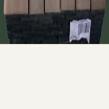
Click Photo to Zoom
¿Para qué se utiliza Walnut (Nogal) FAS/1F?