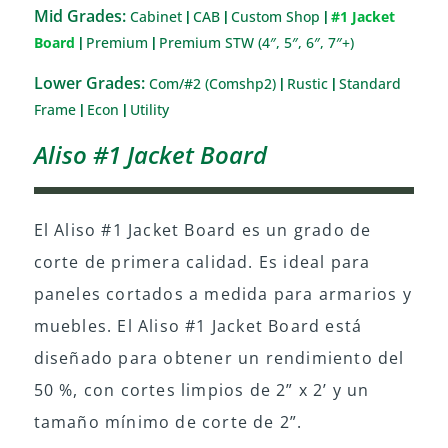
Mid Grades:
Cabinet
CAB
Custom Shop
#1 Jacket
|
|
|
Board
Premium
Premium STW (4″, 5″, 6″, 7″+)
|
|
Lower Grades:
Com/#2 (Comshp2)
Rustic
Standard
|
|
Frame
Econ
Utility
|
|
Aliso #1 Jacket Board
El Aliso #1 Jacket Board es un grado de
corte de primera calidad. Es ideal para
paneles cortados a medida para armarios y
muebles. El Aliso #1 Jacket Board está
diseñado para obtener un rendimiento del
50 %, con cortes limpios de 2” x 2’ y un
tamaño mínimo de corte de 2”.