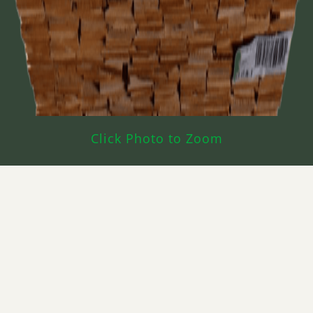
Click Photo to Zoom
¿Para qué se utiliza Alder (Aliso) #1 Jacket
Board?
Puertas
Ventanas
Molduras