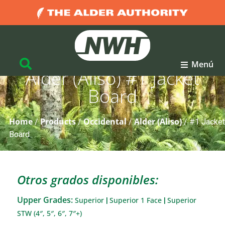
Menú
Alder (Aliso) #1 Jacket
Board
Home
Products
Occidental
Alder (Aliso)
/
/
/
/
#1 Jacket
Board
Otros grados disponibles:
Upper Grades:
Superior
Superior 1 Face
Superior
|
|
STW (4″, 5″, 6″, 7″+)