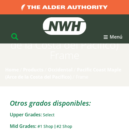
Pacific Coast Maple (Arce
Menú
de la Costa del Pacífico)
Frame
Home
Products
Occidental
Pacific Coast Maple
/
/
/
(Arce de la Costa del Pacífico)
/
Frame
Otros grados disponibles:
Upper Grades:
Select
Mid Grades:
#1 Shop
#2 Shop
|